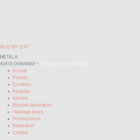
06 62 80 12 97
METAL A
42410 CHAVANAY
–
Politique de confidentialité
Accueil
Portails
Escaliers
Pergolas
Verrière
Meubles décoration
Habillage divers
Professionnel
Réalisation
Contact