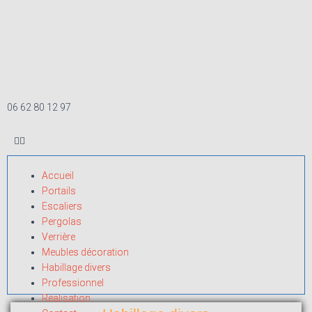
06 62 80 12 97
Accueil
Accueil
Portails
Portails
Escaliers
Escaliers
Pergolas
Pergolas
Verrière
Verrière
Meubles décoration
Meubles décoration
Habillage divers
Habillage divers
Professionnel
Professionnel
Réalisation
Réalisation