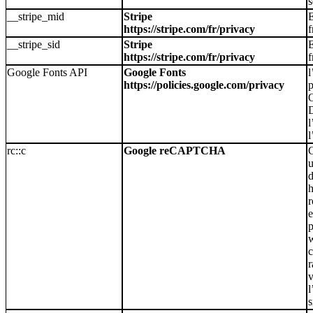
s
__stripe_mid
Stripe
https://stripe.com/fr/privacy
f
__stripe_sid
Stripe
https://stripe.com/fr/privacy
f
Google Fonts API
Google Fonts
l
https://policies.google.com/privacy
p
l
l
rc::c
Google reCAPTCHA
C
u
d
r
e
p
w
c
r
v
l
s