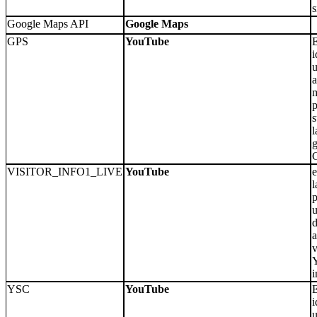
s
Google Maps API
Google Maps
GPS
YouTube
E
i
u
a
m
p
s
l
VISITOR_INFO1_LIVE
YouTube
e
l
p
u
d
a
v
i
YSC
YouTube
E
i
u