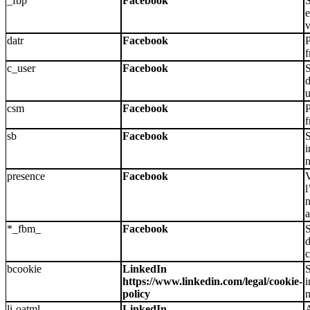
_fbp
Facebook
S
e
v
datr
Facebook
P
f
c_user
Facebook
S
d
csm
Facebook
P
f
sb
Facebook
S
i
n
presence
Facebook
V
l
n
a
*_fbm_
Facebook
S
d
bcookie
LinkedIn
S
https://www.linkedin.com/legal/cookie-
i
policy
n
li-oatml
LinkedIn
A