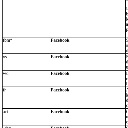
I
b
l
a
p
fbm*
Facebook
S
i
d
xs
Facebook
S
d
wd
Facebook
D
r
l
fr
Facebook
A
l
d
c
act
Facebook
C
u
c