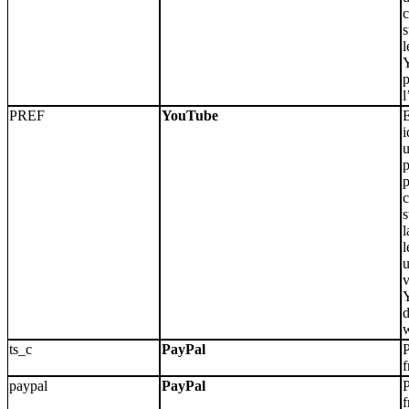
c
s
l
p
l
PREF
YouTube
E
i
u
c
s
l
l
u
v
d
ts_c
PayPal
P
f
paypal
PayPal
P
f