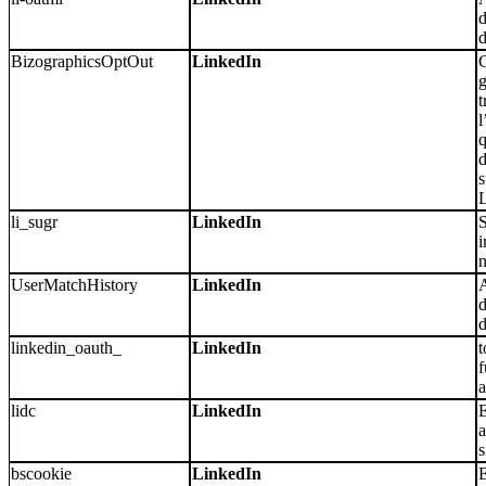
d
BizographicsOptOut
LinkedIn
g
t
l
q
d
s
L
li_sugr
LinkedIn
S
i
n
UserMatchHistory
LinkedIn
A
d
linkedin_oauth_
LinkedIn
t
f
a
lidc
LinkedIn
E
a
s
bscookie
LinkedIn
E