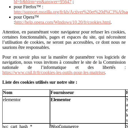
hl=fr&hlrm=en&answer=95647
;
pour Firefox™ :
http://support.mozilla.org/fr/kb/Activer%20et%20d%C3%A9s
pour Opera™
:
http://help.opera.com/Windows/10.20/fr/cookies.html
.
Attention, en paramétrant votre navigateur pour refuser les cookies,
certaines fonctionnalités, pages et espaces du site, qui nécessitent
l’utilisation de cookies, ne seront pas accessibles, ce dont nous ne
saurions être responsables.
Pour en savoir plus sur la manière de paramétrer vos logiciels de
navigation, nous vous invitons à consulter le site de la Commission
nationale de l’informatique et des libertés :
https://www.cnil.fr/fr/cookies-les-outils-pour-les-maitriser
.
Liste des cookies utilisés sur notre site :
Nom
Fournisseur
F
elementor
Elementor
S
a
e
l
s
wc_cart_hash_*
WooCommerce
S