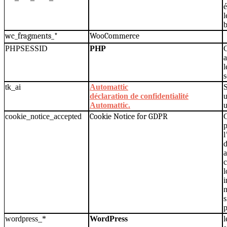
é
l
b
wc_fragments_*
WooCommerce
PHPSESSID
PHP
a
l
s
tk_ai
Automattic
S
déclaration de confidentialité
u
Automattic.
cookie_notice_accepted
Cookie Notice for GDPR
C
l
d
a
c
l
i
n
s
p
wordpress_*
WordPress
l